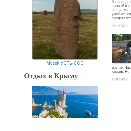
была подго
первый в с
специальны
участие бо
представит
08.10.2012
Музей УСТЬ-СОС
другие. Ча
карьер. Но
Отдых в Крыму
19.03.2012