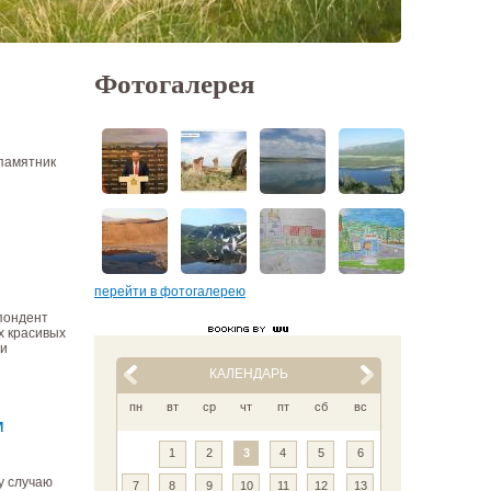
Фотогалерея
памятник
перейти в фотогалерею
спондент
х красивых
ми
КАЛЕНДАРЬ
пн
вт
ср
чт
пт
сб
вс
м
1
2
3
4
5
6
у случаю
7
8
9
10
11
12
13