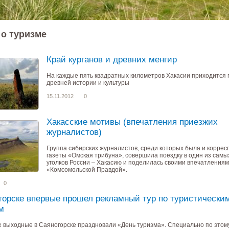
 о туризме
Край курганов и древних менгир
На каждые пять квадратных километров Хакасии приходится 
древней истории и культуры
15.11.2012
0
Хакасские мотивы (впечатления приезжих
журналистов)
Группа сибирских журналистов, среди которых была и корре
газеты «Омская трибуна», совершила поездку в один из самы
уголков России – Хакасию и поделилась своими впечатления
«Комсомольской Правдой».
0
горске впервые прошел рекламный тур по туристически
м
 выходные в Саяногорске праздновали «День туризма». Специально по этом