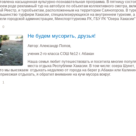
товлена насыщенная культурно-познавательная программа. В пятницу состо
воем роде рекламный тур на автобусе по объектам коллективного смотра, вк
й Реестр, и туробъектам, расположенным на территории Саяногорска. В тур
льшинство турфирм Хакасии, специализирующихся на внутреннем туризме, а
ели городской администрации, Минспорттуризма РХ, ГБУ РХ "Озера Хакасии
0
Не будем мусорить, друзья!
Автор: Александр Попов,
ученик 2-го класса СОШ №12 г. Абакан
Наша семья любит путешествовать и посетила многие попул
места отдыха Республики Хакасии. В том числе: озера Шунет, Б
сто мы выезжаем отдыхать недалеко от города на берег р.Абакан или Калини
, приезжая отдыхать, я обратил внимание на кучи мусора вокруг.
1