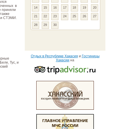
ялся
люченных в
14
15
16
17
18
19
20
е приняли
 также
21
22
23
24
25
26
27
" и СТЭМИ.
28
29
30
Отдых в Республике Хакасия
и
Гостиницы
ярные
Хакасии
на
еле, Тус, и
нский